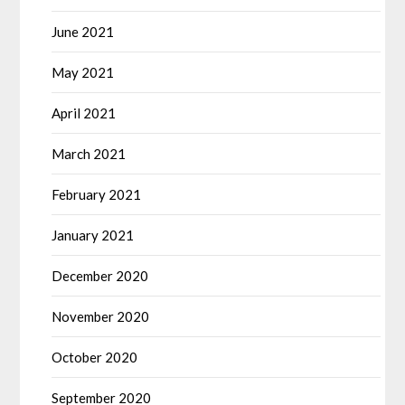
June 2021
May 2021
April 2021
March 2021
February 2021
January 2021
December 2020
November 2020
October 2020
September 2020