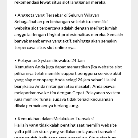
rekomendasi lewat situs slot langganan mereka.
• Anggota yang Tersebar di Seluruh Wilayah
Sebagai bahan pertimbangan setelah itu memiliki
website slot terpercaya adalah dengan melihat jumlah
anggota dengan tingkat profesionalitas mereka. Semakin
banyak membernya yang aktif, sehingga akan semakin
terpercaya situs slot online nya.
• Pelayanan System Sewaktu 24 Jam
Kemudian Anda juga dapat memastikan jika website slot
pilihannya telah memiliki support pengguna service aktif
yang siap menopang Anda selagi 24 jam sehari. Hal ini
biar jikalau Anda rintangan atau masalah, Anda piawai
melaporkannya ke tim dengan Cepat Pelayanan system
juga memiliki fungsi supaya tidak terjadi kecurangan
dikala permainannya berlangsung.
• Kemudahan dalam Melakukan Transaksi
Hal lain yang tidak kalah penting saat memilih website
yaitu pilihlah situs yang sediakan pelayanan transaksi
yang mudah, baik depo atau penarikan. Situs slot juga