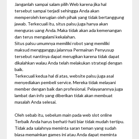
Janganlah sampai salam pilih Web karena jika hal
tersebut sampai terjadi sehingga Anda akan
memperoleh kerugian oleh pihak yang tidak bertanggung
jawab. Terkecuali itu, situs palsu juga hanya akan
menguras uang Anda. Maka tidak akan ada kemenangan
dan terus mengalami kekalahan.
Situs palsu umumnya memiliki robot yang memiliki
maksud mengganggu jalannya Permainan Penyusup
tersebut nantinya dapat merugikan karena tidak dapat
dikalahkan walau Anda telah melakukan strategi dengan
baik.
Terkecuali kedua hal di atas, website palsu juga asal
menyediakan pembeli service. Mereka tidak melayani
member dengan baik dan profesional. Pelayanannya juga
lambat dan info yang diberikan tidak akan membuat
masalah Anda selesai.
Oleh sebab itu, sebelum main pada web slot online
Terbaik Anda harus berhati-hati biar tidak mudah tertipu.
Tidak ada salahnya meminta saran teman yang sudah
biasa memainkan games ini atau Anda dapat meminta