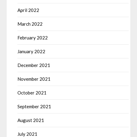
April 2022
March 2022
February 2022
January 2022
December 2021
November 2021
October 2021
September 2021
August 2021
July 2021