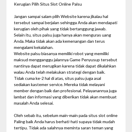
Kerugian Pilih Situs Slot Online Palsu
Jangan sampai salam pilih Website karena jikalau hal
tersebut sampai berjalan sehingga Anda akan mendapati
kerugian oleh pihak yang tidak bertanggung jawab.
Selain itu, situs palsu juga hanya akan menguras uang
Anda. Maka tidak akan ada kemenangan dan terus
mengalami kekalahan.
Website palsu biasanya memiliki robot yang memiliki
maksud mengganggu jalannya Game Penyusup tersebut
nantinya dapat merugikan karena tidak dapat dikalahkan
walau Anda telah melakukan strategi dengan baik.
Tidak cuma ke-2 hal di atas, situs palsu juga asal
sediakan kastemer service. Mereka tidak melayani
member dengan baik dan profesional. Pelayanannya juga
lambat dan informasi yang diberikan tidak akan membuat
masalah Anda selesai.
Oleh sebab itu, sebelum main-main pada situs slot online
Paling baik Anda harus berhati-hati supaya tidak mudah
tertipu. Tidak ada salahnya meminta saran teman yang