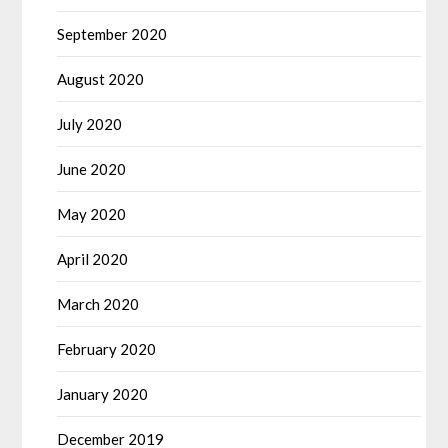
September 2020
August 2020
July 2020
June 2020
May 2020
April 2020
March 2020
February 2020
January 2020
December 2019