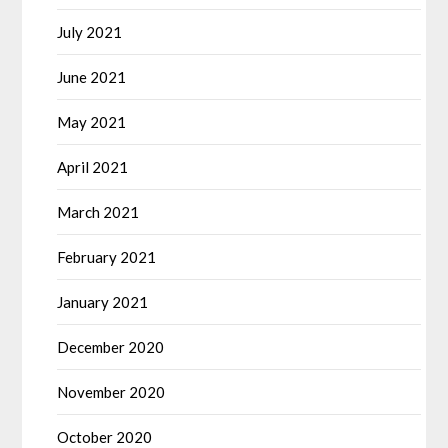
July 2021
June 2021
May 2021
April 2021
March 2021
February 2021
January 2021
December 2020
November 2020
October 2020