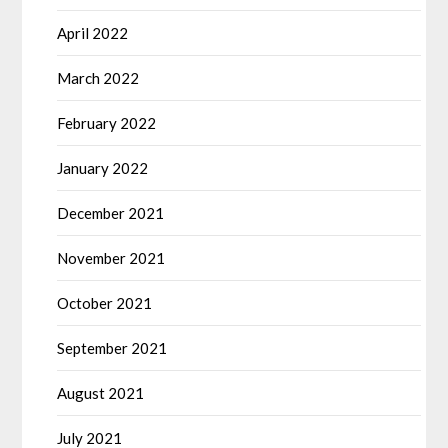
April 2022
March 2022
February 2022
January 2022
December 2021
November 2021
October 2021
September 2021
August 2021
July 2021