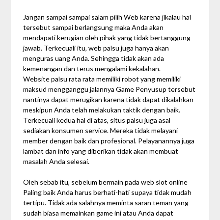
Jangan sampai sampai salam pilih Web karena jikalau hal
tersebut sampai berlangsung maka Anda akan
mendapati kerugian oleh pihak yang tidak bertanggung
jawab. Terkecuali itu, web palsu juga hanya akan
menguras uang Anda. Sehingga tidak akan ada
kemenangan dan terus mengalami kekalahan.
Website palsu rata rata memiliki robot yang memiliki
maksud mengganggu jalannya Game Penyusup tersebut
nantinya dapat merugikan karena tidak dapat dikalahkan
meskipun Anda telah melakukan taktik dengan baik.
Terkecuali kedua hal di atas, situs palsu juga asal
sediakan konsumen service. Mereka tidak melayani
member dengan baik dan profesional. Pelayanannya juga
lambat dan info yang diberikan tidak akan membuat
masalah Anda selesai.
Oleh sebab itu, sebelum bermain pada web slot online
Paling baik Anda harus berhati-hati supaya tidak mudah
tertipu. Tidak ada salahnya meminta saran teman yang
sudah biasa memainkan game ini atau Anda dapat