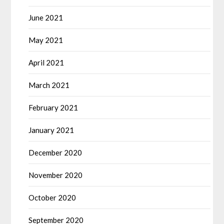
June 2021
May 2021
April 2021
March 2021
February 2021
January 2021
December 2020
November 2020
October 2020
September 2020