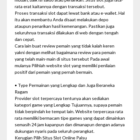
rata erat kaitannya dengan transaksi tersebut.
Proses transaksi slot dapat lewat bank atau e-wallet. Hal
itu akan membantu Anda disaat melakukan depo
ataupun penarikan hasil kemenangan. Pastikan juga
seluruhnya transaksi dilakukan di web dengan tengah
dan cepat.
Cara lain buat review pemain yang tidak kalah keren
yakni dengan melihat bagaimana review para pemain
yang telah main-main di situs tersebut Pada awal
mulanya Pilihlah website slot yang memiliki penilaian
positif dari pemain yang pernah bermain.
• Type Permainan yang Lengkap dan Juga Beraneka
Ragam
Provider slot terpercaya tentunya akan sediakan
kategori game yang Lengkap Tujuannya, supaya pemain
tidak berpindah ke tempat lain. Website terpercaya rata
rata memiliki bermacam tipe games yang dapat dimainkan
semasih 24 jam kapanpun dan dimanapun dengan adanya
dukungan nyaris pada seluruh perangkat.
Kerugian Pilih Situs Slot Online Palsu