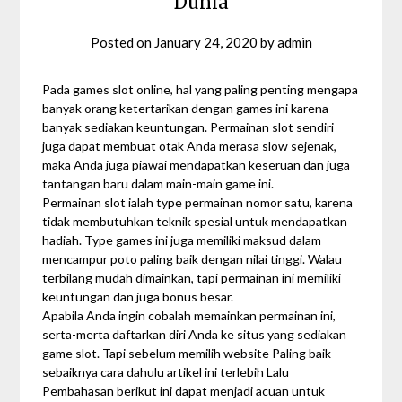
Dunia
Posted on
January 24, 2020
by
admin
Pada games slot online, hal yang paling penting mengapa
banyak orang ketertarikan dengan games ini karena
banyak sediakan keuntungan. Permainan slot sendiri
juga dapat membuat otak Anda merasa slow sejenak,
maka Anda juga piawai mendapatkan keseruan dan juga
tantangan baru dalam main-main game ini.
Permainan slot ialah type permainan nomor satu, karena
tidak membutuhkan teknik spesial untuk mendapatkan
hadiah. Type games ini juga memiliki maksud dalam
mencampur poto paling baik dengan nilai tinggi. Walau
terbilang mudah dimainkan, tapi permainan ini memiliki
keuntungan dan juga bonus besar.
Apabila Anda ingin cobalah memainkan permainan ini,
serta-merta daftarkan diri Anda ke situs yang sediakan
game slot. Tapi sebelum memilih website Paling baik
sebaiknya cara dahulu artikel ini terlebih Lalu
Pembahasan berikut ini dapat menjadi acuan untuk