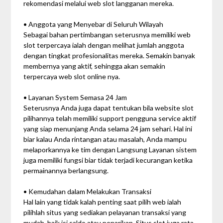
rekomendasi melalui web slot langganan mereka.
• Anggota yang Menyebar di Seluruh Wilayah
Sebagai bahan pertimbangan seterusnya memiliki web
slot terpercaya ialah dengan melihat jumlah anggota
dengan tingkat profesionalitas mereka. Semakin banyak
membernya yang aktif, sehingga akan semakin
terpercaya web slot online nya.
• Layanan System Semasa 24 Jam
Seterusnya Anda juga dapat tentukan bila website slot
pilihannya telah memiliki support pengguna service aktif
yang siap menunjang Anda selama 24 jam sehari. Hal ini
biar kalau Anda rintangan atau masalah, Anda mampu
melaporkannya ke tim dengan Langsung Layanan sistem
juga memiliki fungsi biar tidak terjadi kecurangan ketika
permainannya berlangsung.
• Kemudahan dalam Melakukan Transaksi
Hal lain yang tidak kalah penting saat pilih web ialah
pilihlah situs yang sediakan pelayanan transaksi yang
mudah, baik isi saldo atau penarikan. Situs slot juga rata-