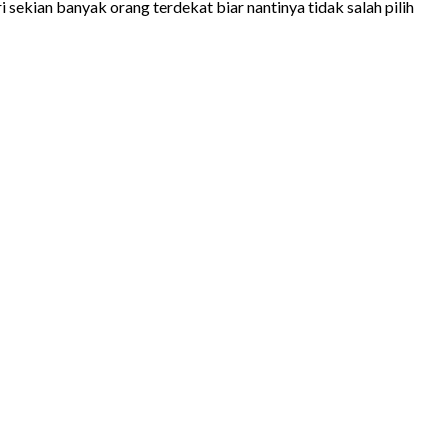
sekian banyak orang terdekat biar nantinya tidak salah pilih