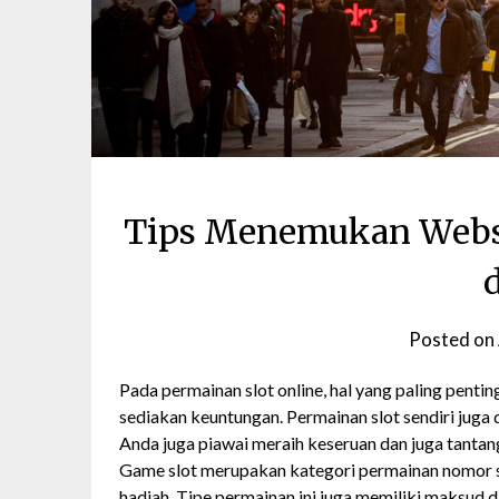
Tips Menemukan Websit
Posted on
Pada permainan slot online, hal yang paling pent
sediakan keuntungan. Permainan slot sendiri juga
Anda juga piawai meraih keseruan dan juga tantan
Game slot merupakan kategori permainan nomor s
hadiah. Tipe permainan ini juga memiliki maksud 