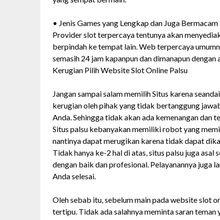
• Jenis Games yang Lengkap dan Juga Bermaca
Provider slot terpercaya tentunya akan menyedia
berpindah ke tempat lain. Web terpercaya umumn
semasih 24 jam kapanpun dan dimanapun dengan 
Kerugian Pilih Website Slot Online Palsu
Jangan sampai salam memilih Situs karena seandai
kerugian oleh pihak yang tidak bertanggung jawab
Anda. Sehingga tidak akan ada kemenangan dan t
Situs palsu kebanyakan memiliki robot yang mem
nantinya dapat merugikan karena tidak dapat dika
Tidak hanya ke-2 hal di atas, situs palsu juga as
dengan baik dan profesional. Pelayanannya juga 
Anda selesai.
Oleh sebab itu, sebelum main pada website slot on
tertipu. Tidak ada salahnya meminta saran teman