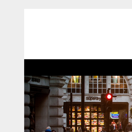
Skip
to
content