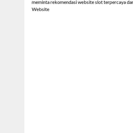
meminta rekomendasi website slot terpercaya dari 
Website