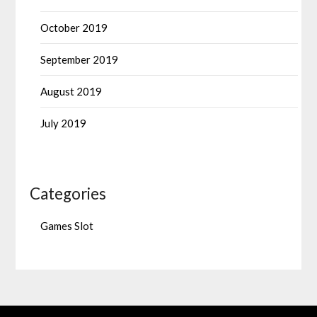
October 2019
September 2019
August 2019
July 2019
Categories
Games Slot