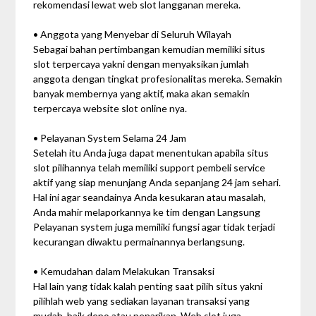
rekomendasi lewat web slot langganan mereka.
• Anggota yang Menyebar di Seluruh Wilayah
Sebagai bahan pertimbangan kemudian memiliki situs
slot terpercaya yakni dengan menyaksikan jumlah
anggota dengan tingkat profesionalitas mereka. Semakin
banyak membernya yang aktif, maka akan semakin
terpercaya website slot online nya.
• Pelayanan System Selama 24 Jam
Setelah itu Anda juga dapat menentukan apabila situs
slot pilihannya telah memiliki support pembeli service
aktif yang siap menunjang Anda sepanjang 24 jam sehari.
Hal ini agar seandainya Anda kesukaran atau masalah,
Anda mahir melaporkannya ke tim dengan Langsung
Pelayanan system juga memiliki fungsi agar tidak terjadi
kecurangan diwaktu permainannya berlangsung.
• Kemudahan dalam Melakukan Transaksi
Hal lain yang tidak kalah penting saat pilih situs yakni
pilihlah web yang sediakan layanan transaksi yang
mudah, baik depo atau penarikan. Web slot juga