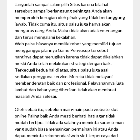
Janganlah sampai salam pilih Situs karena bila hal
tersebut sampai berlangsung sehingga Anda akan
memperoleh kerugian oleh pihak yang tidak bertanggung
jawab. Tidak cuma itu, situs palsu juga hanya akan
menguras uang Anda. Maka tidak akan ada kemenangan
dan terus mengalami kekalahan.
Web palsu biasanya memiliki robot yang memiliki tujuan
mengganggu jalannya Game Penyusup tersebut
nantinya dapat merugikan karena tidak dapat dikalahkan
meski Anda telah melakukan strategi dengan baik.
Terkecuali kedua hal di atas, situs palsu juga asal
sediakan pengguna service. Mereka tidak melayani
member dengan baik dan profesional. Pelayanannya juga
lambat dan kabar yang diberikan tidak akan membuat
masalah Anda selesai.
Oleh sebab itu, sebelum main-main pada website slot
online Paling baik Anda mesti berhati-hati agar tidak
mudah tertipu. Tidak ada salahnya meminta saran teman
yang sudah biasa memainkan permainan ini atau Anda
dapat meminta rekomendasi web slot terpercaya dari