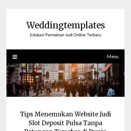
Skip
to
content
Weddingtemplates
Edukasi Permainan Judi Online Terbaru
Menu
Tips Menemukan Website Judi
Slot Deposit Pulsa Tanpa