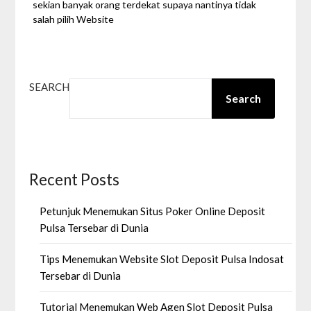
sekian banyak orang terdekat supaya nantinya tidak
salah pilih Website
SEARCH
Search
Recent Posts
Petunjuk Menemukan Situs Poker Online Deposit
Pulsa Tersebar di Dunia
Tips Menemukan Website Slot Deposit Pulsa Indosat
Tersebar di Dunia
Tutorial Menemukan Web Agen Slot Deposit Pulsa