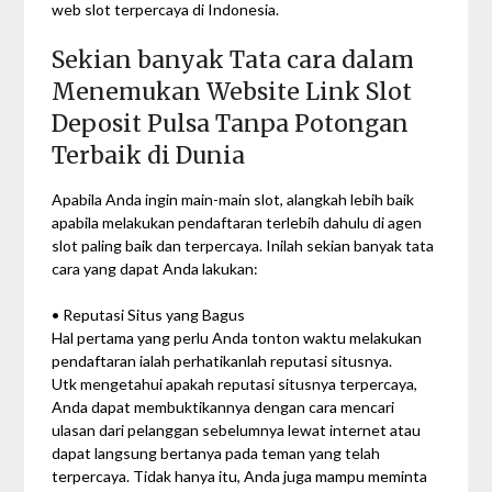
web slot terpercaya di Indonesia.
Sekian banyak Tata cara dalam
Menemukan Website Link Slot
Deposit Pulsa Tanpa Potongan
Terbaik di Dunia
Apabila Anda ingin main-main slot, alangkah lebih baik
apabila melakukan pendaftaran terlebih dahulu di agen
slot paling baik dan terpercaya. Inilah sekian banyak tata
cara yang dapat Anda lakukan:
• Reputasi Situs yang Bagus
Hal pertama yang perlu Anda tonton waktu melakukan
pendaftaran ialah perhatikanlah reputasi situsnya.
Utk mengetahui apakah reputasi situsnya terpercaya,
Anda dapat membuktikannya dengan cara mencari
ulasan dari pelanggan sebelumnya lewat internet atau
dapat langsung bertanya pada teman yang telah
terpercaya. Tidak hanya itu, Anda juga mampu meminta