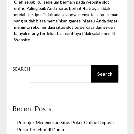
Oleh sebab itu, sebelum bermain pada website slot
online Paling baik Anda harus berhati-hati agar tidak
mudah tertipu. Tidak ada salahnya meminta saran teman
yang sudah biasa memainkan games ini atau Anda dapat
meminta rekomendasi situs slot terpercaya dari sekian
banyak orang terdekat biar nantinya tidak salah memilih
Website
SEARCH
Search
Recent Posts
Petunjuk Menemukan Situs Poker Online Deposit
Pulsa Tersebar di Dunia