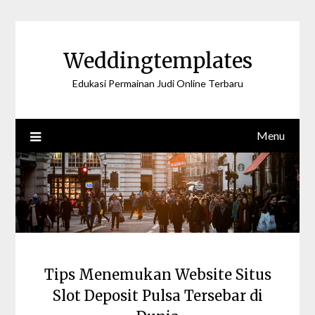
Skip
to
content
Weddingtemplates
Edukasi Permainan Judi Online Terbaru
Menu
Tips Menemukan Website Situs
Slot Deposit Pulsa Tersebar di