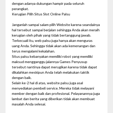
dengan adanya dukungan hampir pada seluruh
perangkat.
Kerugian Pilih Situs Slot Online Palsu
Janganlah sampai salam pilih Website karena seandainya
hal tersebut sampai berjalan sehingga Anda akan meraih
kerugian oleh pihak yang tidak bertanggung jawab.
Terkecuali itu, web palsu juga hanya akan menguras
uang Anda. Sehingga tidak akan ada kemenangan dan
terus mengalami kekalahan.
Situs palsu kebanyakan memiliki robot yang memiliki
maksud mengganggu jalannya Games Penyusup
tersebut nantinya dapat merugikan karena tidak dapat
dikalahkan meskipun Anda telah melakukan taktik
dengan baik.
Selain ke-2 hal di atas, website palsu juga asal
menyediakan pembeli service. Mereka tidak melayani
member dengan baik dan profesional. Pelayanannya juga
lambat dan berita yang diberikan tidak akan membuat
masalah Anda selesai.