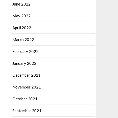
June 2022
May 2022
April 2022
March 2022
February 2022
January 2022
December 2021
November 2021
October 2021
September 2021