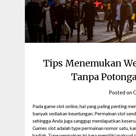
Tips Menemukan Webs
Tanpa Potonga
Posted on
O
Pada game slot online, hal yang paling penting m
banyak sediakan keuntungan. Permainan slot send
sehingga Anda juga sanggup mendapatkan keseruan
Games slot adalah type permainan nomor satu, k
hadiah. Type permainan ini juga memiliki maksud 