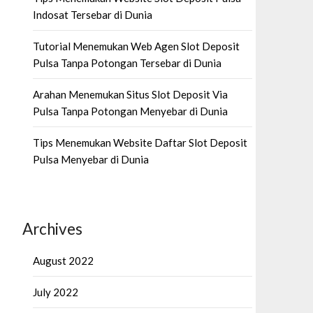
Indosat Tersebar di Dunia
Tutorial Menemukan Web Agen Slot Deposit
Pulsa Tanpa Potongan Tersebar di Dunia
Arahan Menemukan Situs Slot Deposit Via
Pulsa Tanpa Potongan Menyebar di Dunia
Tips Menemukan Website Daftar Slot Deposit
Pulsa Menyebar di Dunia
Archives
August 2022
July 2022