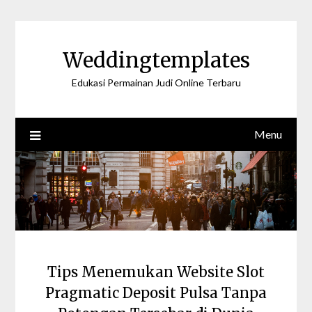
Skip
to
content
Weddingtemplates
Edukasi Permainan Judi Online Terbaru
Menu
Tips Menemukan Website Slot
Pragmatic Deposit Pulsa Tanpa