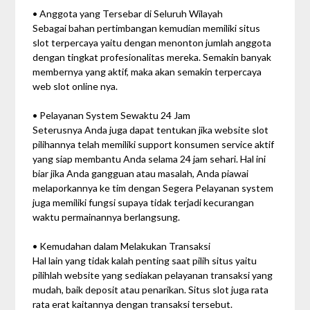
• Anggota yang Tersebar di Seluruh Wilayah
Sebagai bahan pertimbangan kemudian memiliki situs
slot terpercaya yaitu dengan menonton jumlah anggota
dengan tingkat profesionalitas mereka. Semakin banyak
membernya yang aktif, maka akan semakin terpercaya
web slot online nya.
• Pelayanan System Sewaktu 24 Jam
Seterusnya Anda juga dapat tentukan jika website slot
pilihannya telah memiliki support konsumen service aktif
yang siap membantu Anda selama 24 jam sehari. Hal ini
biar jika Anda gangguan atau masalah, Anda piawai
melaporkannya ke tim dengan Segera Pelayanan system
juga memiliki fungsi supaya tidak terjadi kecurangan
waktu permainannya berlangsung.
• Kemudahan dalam Melakukan Transaksi
Hal lain yang tidak kalah penting saat pilih situs yaitu
pilihlah website yang sediakan pelayanan transaksi yang
mudah, baik deposit atau penarikan. Situs slot juga rata
rata erat kaitannya dengan transaksi tersebut.