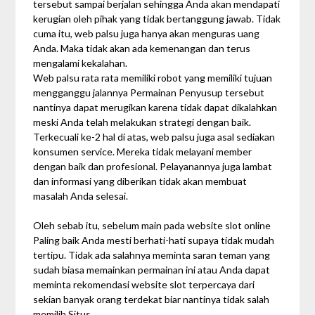
tersebut sampai berjalan sehingga Anda akan mendapati
kerugian oleh pihak yang tidak bertanggung jawab. Tidak
cuma itu, web palsu juga hanya akan menguras uang
Anda. Maka tidak akan ada kemenangan dan terus
mengalami kekalahan.
Web palsu rata rata memiliki robot yang memiliki tujuan
mengganggu jalannya Permainan Penyusup tersebut
nantinya dapat merugikan karena tidak dapat dikalahkan
meski Anda telah melakukan strategi dengan baik.
Terkecuali ke-2 hal di atas, web palsu juga asal sediakan
konsumen service. Mereka tidak melayani member
dengan baik dan profesional. Pelayanannya juga lambat
dan informasi yang diberikan tidak akan membuat
masalah Anda selesai.
Oleh sebab itu, sebelum main pada website slot online
Paling baik Anda mesti berhati-hati supaya tidak mudah
tertipu. Tidak ada salahnya meminta saran teman yang
sudah biasa memainkan permainan ini atau Anda dapat
meminta rekomendasi website slot terpercaya dari
sekian banyak orang terdekat biar nantinya tidak salah
memilih Situs