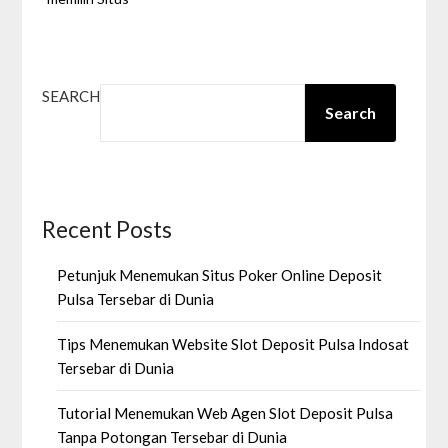
SEARCH
Search
Recent Posts
Petunjuk Menemukan Situs Poker Online Deposit
Pulsa Tersebar di Dunia
Tips Menemukan Website Slot Deposit Pulsa Indosat
Tersebar di Dunia
Tutorial Menemukan Web Agen Slot Deposit Pulsa
Tanpa Potongan Tersebar di Dunia