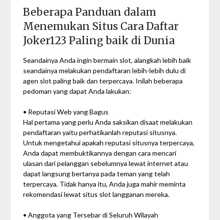
Beberapa Panduan dalam
Menemukan Situs Cara Daftar
Joker123 Paling baik di Dunia
Seandainya Anda ingin bermain slot, alangkah lebih baik
seandainya melakukan pendaftaran lebih-lebih dulu di
agen slot paling baik dan terpercaya. Inilah beberapa
pedoman yang dapat Anda lakukan:
• Reputasi Web yang Bagus
Hal pertama yang perlu Anda saksikan disaat melakukan
pendaftaran yaitu perhatikanlah reputasi situsnya.
Untuk mengetahui apakah reputasi situsnya terpercaya,
Anda dapat membuktikannya dengan cara mencari
ulasan dari pelanggan sebelumnya lewat internet atau
dapat langsung bertanya pada teman yang telah
terpercaya. Tidak hanya itu, Anda juga mahir meminta
rekomendasi lewat situs slot langganan mereka.
• Anggota yang Tersebar di Seluruh Wilayah