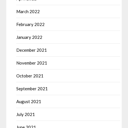
March 2022
February 2022
January 2022
December 2021
November 2021
October 2021
September 2021
August 2021
July 2021
June 2021