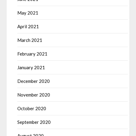
May 2021
April 2021
March 2021
February 2021
January 2021
December 2020
November 2020
October 2020
September 2020
August 2020