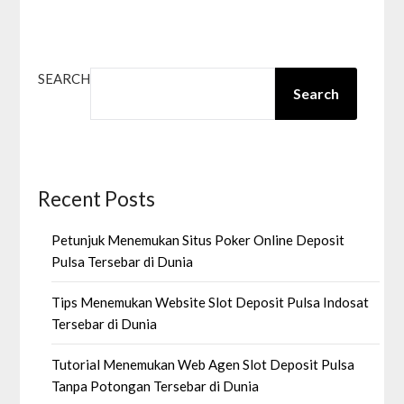
SEARCH
Search
Recent Posts
Petunjuk Menemukan Situs Poker Online Deposit
Pulsa Tersebar di Dunia
Tips Menemukan Website Slot Deposit Pulsa Indosat
Tersebar di Dunia
Tutorial Menemukan Web Agen Slot Deposit Pulsa
Tanpa Potongan Tersebar di Dunia