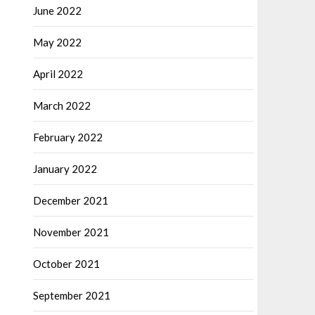
June 2022
May 2022
April 2022
March 2022
February 2022
January 2022
December 2021
November 2021
October 2021
September 2021