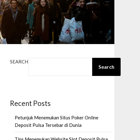
SEARCH
Search
Recent Posts
Petunjuk Menemukan Situs Poker Online
Deposit Pulsa Tersebar di Dunia
Tips Menemukan Website Slot Deposit Pulsa