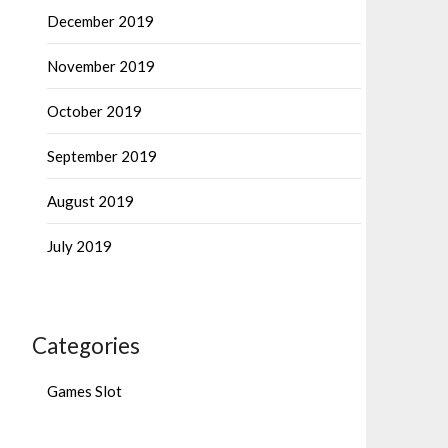
December 2019
November 2019
October 2019
September 2019
August 2019
July 2019
Categories
Games Slot