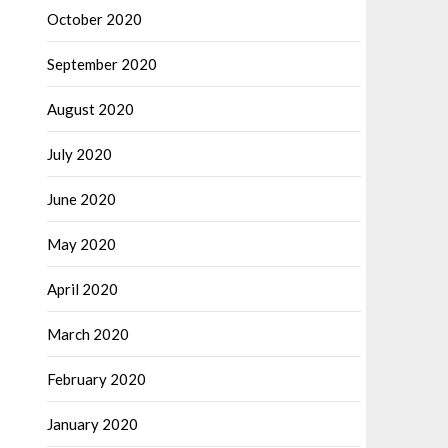
October 2020
September 2020
August 2020
July 2020
June 2020
May 2020
April 2020
March 2020
February 2020
January 2020