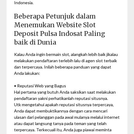
Indonesia.
Beberapa Petunjuk dalam
Menemukan Website Slot
Deposit Pulsa Indosat Paling
baik di Dunia
Kalau Anda ingin bermain slot, alangkah lebih baik jikalau
melakukan pendaftaran terlebih lalu di agen slot terbaik
dan terpercaya. Inilah beberapa panduan yang dapat
Anda lakukan:
• Reputasi Web yang Bagus
Hal pertama yang butuh Anda saksikan saat melakukan
pendaftaran yakni perhatikanlah reputasi situsnya.
Utk mengetahui apakah reputasi situsnya terpercaya,
Anda dapat membuktikannya dengan cara mencari
ulasan dari pelanggan pada awal mulanya melalui internet
atau dapat langsung tanya pada teman yang telah
terpercaya. Terkecuali itu, Anda juga piawai meminta