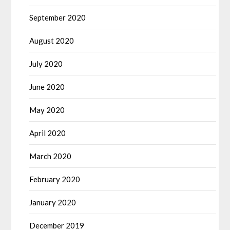
September 2020
August 2020
July 2020
June 2020
May 2020
April 2020
March 2020
February 2020
January 2020
December 2019