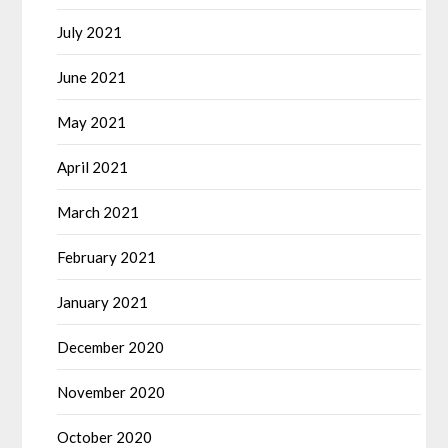
July 2021
June 2021
May 2021
April 2021
March 2021
February 2021
January 2021
December 2020
November 2020
October 2020