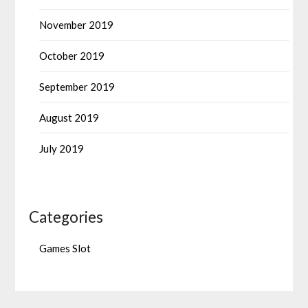
November 2019
October 2019
September 2019
August 2019
July 2019
Categories
Games Slot