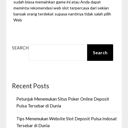
sudah biasa memainkan game ini atau Anda dapat
meminta rekomendasi web slot terpercaya dari sekian
banyak orang terdekat supaya nantinya tidak salah pilih
Web
SEARCH
Search
Recent Posts
Petunjuk Menemukan Situs Poker Online Deposit
Pulsa Tersebar di Dunia
Tips Menemukan Website Slot Deposit Pulsa Indosat
Tersebar di Dunia