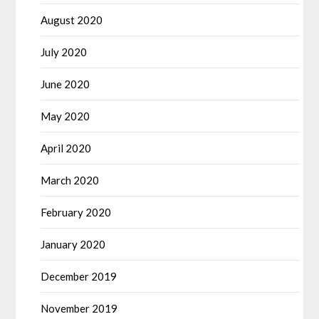
August 2020
July 2020
June 2020
May 2020
April 2020
March 2020
February 2020
January 2020
December 2019
November 2019