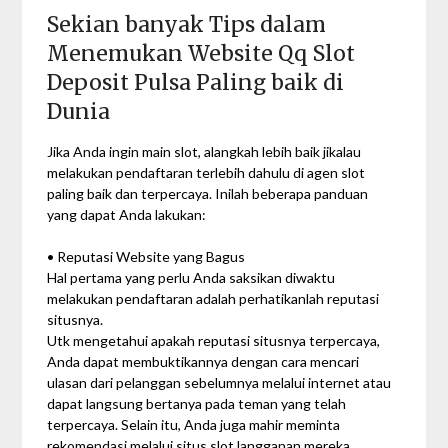
Sekian banyak Tips dalam
Menemukan Website Qq Slot
Deposit Pulsa Paling baik di
Dunia
Jika Anda ingin main slot, alangkah lebih baik jikalau
melakukan pendaftaran terlebih dahulu di agen slot
paling baik dan terpercaya. Inilah beberapa panduan
yang dapat Anda lakukan:
• Reputasi Website yang Bagus
Hal pertama yang perlu Anda saksikan diwaktu
melakukan pendaftaran adalah perhatikanlah reputasi
situsnya.
Utk mengetahui apakah reputasi situsnya terpercaya,
Anda dapat membuktikannya dengan cara mencari
ulasan dari pelanggan sebelumnya melalui internet atau
dapat langsung bertanya pada teman yang telah
terpercaya. Selain itu, Anda juga mahir meminta
rekomendasi melalui situs slot langganan mereka.