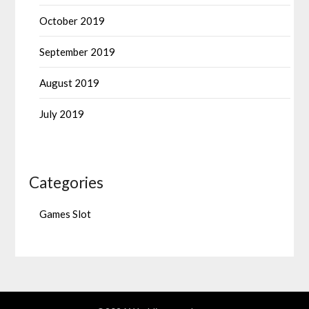
October 2019
September 2019
August 2019
July 2019
Categories
Games Slot