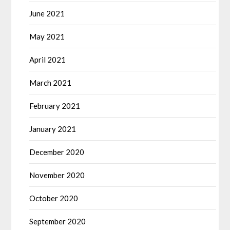
June 2021
May 2021
April 2021
March 2021
February 2021
January 2021
December 2020
November 2020
October 2020
September 2020