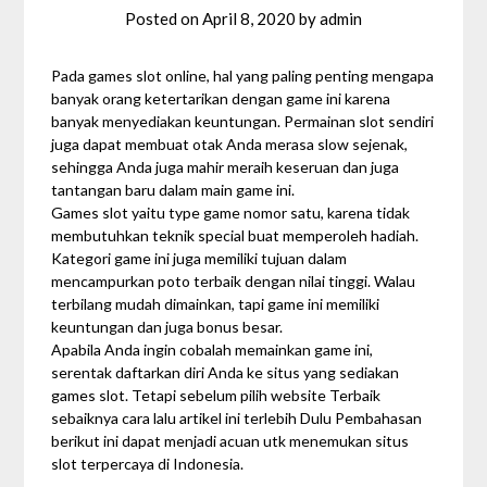
Posted on
April 8, 2020
by
admin
Pada games slot online, hal yang paling penting mengapa
banyak orang ketertarikan dengan game ini karena
banyak menyediakan keuntungan. Permainan slot sendiri
juga dapat membuat otak Anda merasa slow sejenak,
sehingga Anda juga mahir meraih keseruan dan juga
tantangan baru dalam main game ini.
Games slot yaitu type game nomor satu, karena tidak
membutuhkan teknik special buat memperoleh hadiah.
Kategori game ini juga memiliki tujuan dalam
mencampurkan poto terbaik dengan nilai tinggi. Walau
terbilang mudah dimainkan, tapi game ini memiliki
keuntungan dan juga bonus besar.
Apabila Anda ingin cobalah memainkan game ini,
serentak daftarkan diri Anda ke situs yang sediakan
games slot. Tetapi sebelum pilih website Terbaik
sebaiknya cara lalu artikel ini terlebih Dulu Pembahasan
berikut ini dapat menjadi acuan utk menemukan situs
slot terpercaya di Indonesia.