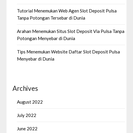
Tutorial Menemukan Web Agen Slot Deposit Pulsa
Tanpa Potongan Tersebar di Dunia
Arahan Menemukan Situs Slot Deposit Via Pulsa Tanpa
Potongan Menyebar di Dunia
Tips Menemukan Website Daftar Slot Deposit Pulsa
Menyebar di Dunia
Archives
August 2022
July 2022
June 2022