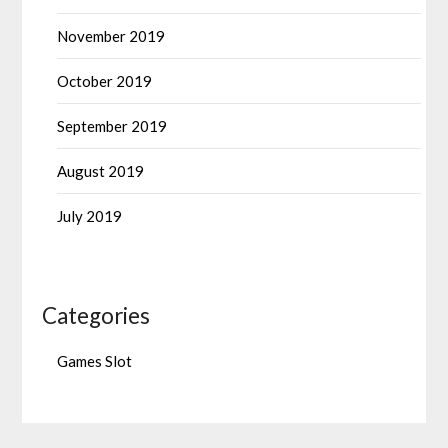
November 2019
October 2019
September 2019
August 2019
July 2019
Categories
Games Slot