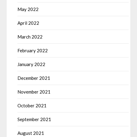
May 2022
April 2022
March 2022
February 2022
January 2022
December 2021
November 2021
October 2021
September 2021
August 2021