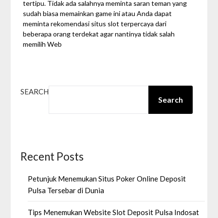
tertipu. Tidak ada salahnya meminta saran teman yang
sudah biasa memainkan game ini atau Anda dapat
meminta rekomendasi situs slot terpercaya dari
beberapa orang terdekat agar nantinya tidak salah
memilih Web
SEARCH
Search
Recent Posts
Petunjuk Menemukan Situs Poker Online Deposit
Pulsa Tersebar di Dunia
Tips Menemukan Website Slot Deposit Pulsa Indosat