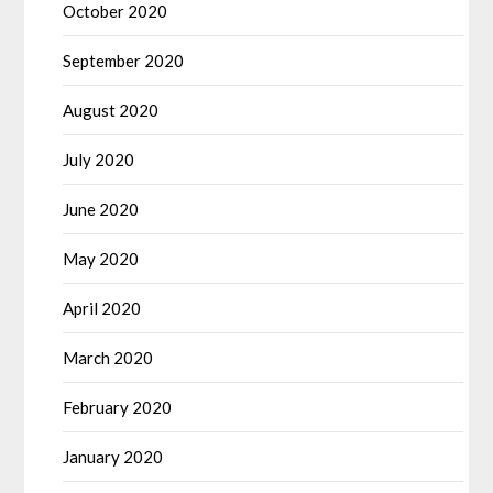
October 2020
September 2020
August 2020
July 2020
June 2020
May 2020
April 2020
March 2020
February 2020
January 2020