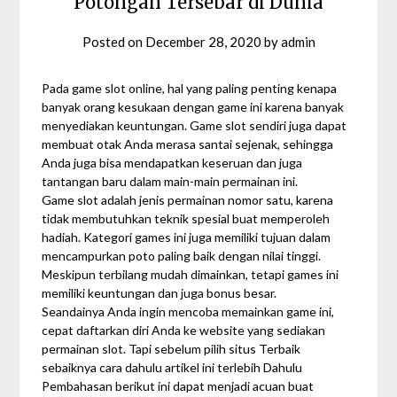
Potongan Tersebar di Dunia
Posted on
December 28, 2020
by
admin
Pada game slot online, hal yang paling penting kenapa
banyak orang kesukaan dengan game ini karena banyak
menyediakan keuntungan. Game slot sendiri juga dapat
membuat otak Anda merasa santai sejenak, sehingga
Anda juga bisa mendapatkan keseruan dan juga
tantangan baru dalam main-main permainan ini.
Game slot adalah jenis permainan nomor satu, karena
tidak membutuhkan teknik spesial buat memperoleh
hadiah. Kategori games ini juga memiliki tujuan dalam
mencampurkan poto paling baik dengan nilai tinggi.
Meskipun terbilang mudah dimainkan, tetapi games ini
memiliki keuntungan dan juga bonus besar.
Seandainya Anda ingin mencoba memainkan game ini,
cepat daftarkan diri Anda ke website yang sediakan
permainan slot. Tapi sebelum pilih situs Terbaik
sebaiknya cara dahulu artikel ini terlebih Dahulu
Pembahasan berikut ini dapat menjadi acuan buat