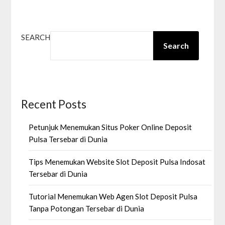
SEARCH
Search
Recent Posts
Petunjuk Menemukan Situs Poker Online Deposit
Pulsa Tersebar di Dunia
Tips Menemukan Website Slot Deposit Pulsa Indosat
Tersebar di Dunia
Tutorial Menemukan Web Agen Slot Deposit Pulsa
Tanpa Potongan Tersebar di Dunia