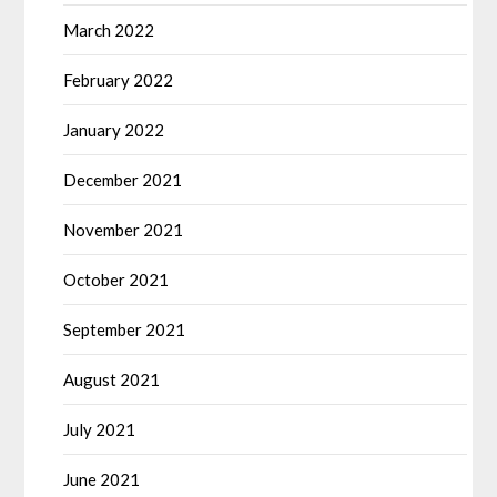
March 2022
February 2022
January 2022
December 2021
November 2021
October 2021
September 2021
August 2021
July 2021
June 2021