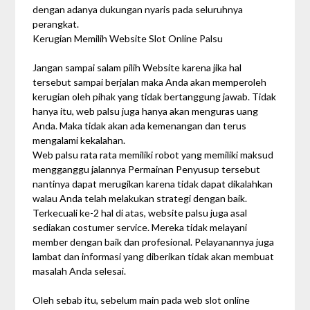
dengan adanya dukungan nyaris pada seluruhnya
perangkat.
Kerugian Memilih Website Slot Online Palsu
Jangan sampai salam pilih Website karena jika hal
tersebut sampai berjalan maka Anda akan memperoleh
kerugian oleh pihak yang tidak bertanggung jawab. Tidak
hanya itu, web palsu juga hanya akan menguras uang
Anda. Maka tidak akan ada kemenangan dan terus
mengalami kekalahan.
Web palsu rata rata memiliki robot yang memiliki maksud
mengganggu jalannya Permainan Penyusup tersebut
nantinya dapat merugikan karena tidak dapat dikalahkan
walau Anda telah melakukan strategi dengan baik.
Terkecuali ke-2 hal di atas, website palsu juga asal
sediakan costumer service. Mereka tidak melayani
member dengan baik dan profesional. Pelayanannya juga
lambat dan informasi yang diberikan tidak akan membuat
masalah Anda selesai.
Oleh sebab itu, sebelum main pada web slot online