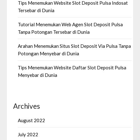
Tips Menemukan Website Slot Deposit Pulsa Indosat
Tersebar di Dunia
Tutorial Menemukan Web Agen Slot Deposit Pulsa
Tanpa Potongan Tersebar di Dunia
Arahan Menemukan Situs Slot Deposit Via Pulsa Tanpa
Potongan Menyebar di Dunia
Tips Menemukan Website Daftar Slot Deposit Pulsa
Menyebar di Dunia
Archives
August 2022
July 2022