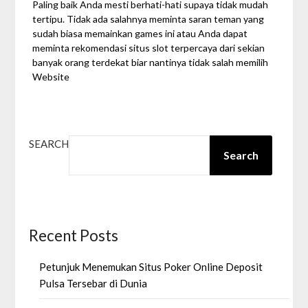
Paling baik Anda mesti berhati-hati supaya tidak mudah
tertipu. Tidak ada salahnya meminta saran teman yang
sudah biasa memainkan games ini atau Anda dapat
meminta rekomendasi situs slot terpercaya dari sekian
banyak orang terdekat biar nantinya tidak salah memilih
Website
SEARCH
Search
Recent Posts
Petunjuk Menemukan Situs Poker Online Deposit
Pulsa Tersebar di Dunia