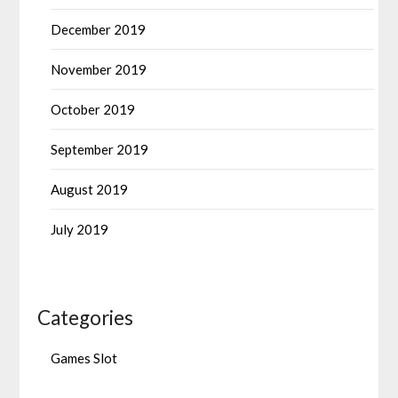
December 2019
November 2019
October 2019
September 2019
August 2019
July 2019
Categories
Games Slot