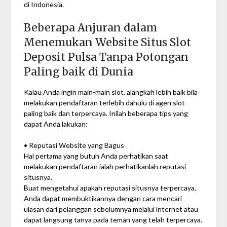
di Indonesia.
Beberapa Anjuran dalam
Menemukan Website Situs Slot
Deposit Pulsa Tanpa Potongan
Paling baik di Dunia
Kalau Anda ingin main-main slot, alangkah lebih baik bila
melakukan pendaftaran terlebih dahulu di agen slot
paling baik dan terpercaya. Inilah beberapa tips yang
dapat Anda lakukan:
• Reputasi Website yang Bagus
Hal pertama yang butuh Anda perhatikan saat
melakukan pendaftaran ialah perhatikanlah reputasi
situsnya.
Buat mengetahui apakah reputasi situsnya terpercaya,
Anda dapat membuktikannya dengan cara mencari
ulasan dari pelanggan sebelumnya melalui internet atau
dapat langsung tanya pada teman yang telah terpercaya.