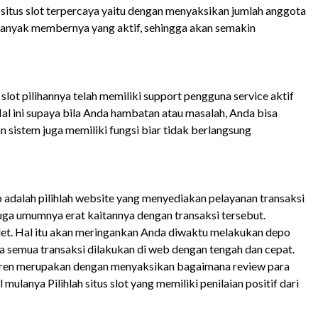
situs slot terpercaya yaitu dengan menyaksikan jumlah anggota
banyak membernya yang aktif, sehingga akan semakin
lot pilihannya telah memiliki support pengguna service aktif
al ini supaya bila Anda hambatan atau masalah, Anda bisa
sistem juga memiliki fungsi biar tidak berlangsung
b adalah pilihlah website yang menyediakan pelayanan transaksi
juga umumnya erat kaitannya dengan transaksi tersebut.
llet. Hal itu akan meringankan Anda diwaktu melakukan depo
a semua transaksi dilakukan di web dengan tengah dan cepat.
 keren merupakan dengan menyaksikan bagaimana review para
ulanya Pilihlah situs slot yang memiliki penilaian positif dari