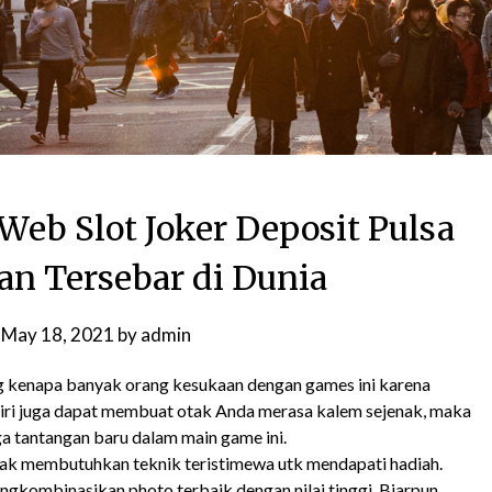
eb Slot Joker Deposit Pulsa
n Tersebar di Dunia
n
May 18, 2021
by
admin
ing kenapa banyak orang kesukaan dengan games ini karena
diri juga dapat membuat otak Anda merasa kalem sejenak, maka
 tantangan baru dalam main game ini.
idak membutuhkan teknik teristimewa utk mendapati hadiah.
ngkombinasikan photo terbaik dengan nilai tinggi. Biarpun