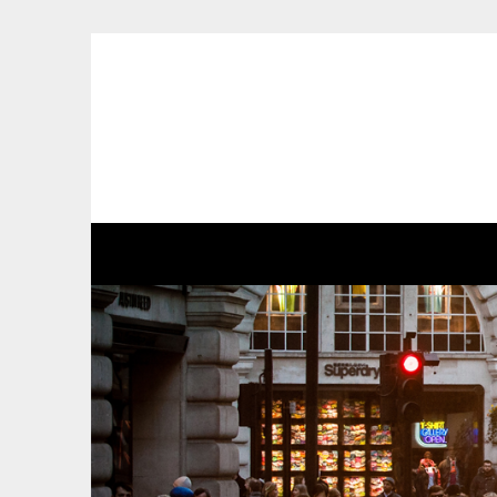
Skip
to
content