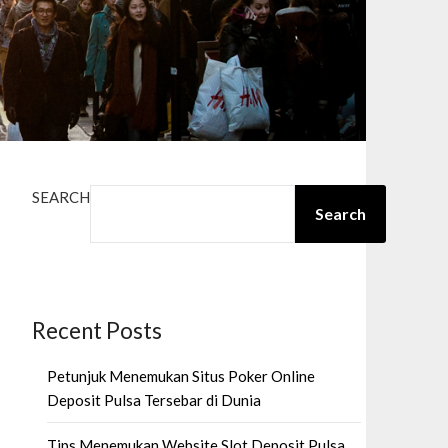
SEARCH
Search
Recent Posts
Petunjuk Menemukan Situs Poker Online
Deposit Pulsa Tersebar di Dunia
Tips Menemukan Website Slot Deposit Pulsa