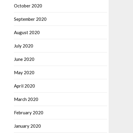
October 2020
September 2020
August 2020
July 2020
June 2020
May 2020
April 2020
March 2020
February 2020
January 2020