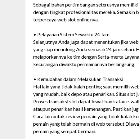
Sebagai bahan pertimbangan seterusnya memiliki 
dengan tingkat profesionalitas mereka. Semakin 
terpercaya web slot online nya.
• Pelayanan Sistem Sewaktu 24 Jam
Selanjutnya Anda juga dapat menentukan jika web s
yang siap menolong Anda semasih 24 jam sehari. H
melaporkannya ke tim dengan Serta-merta Layanan 
kecurangan diwaktu permainannya berlangsung.
• Kemudahan dalam Melakukan Transaksi
Hal lain yang tidak kalah penting saat memilih we
yang mudah, baik depo atau penarikan. Situs slot 
Proses transaksi slot dapat lewat bank atau e-wa
ataupun penarikan hasil kemenangan. Pastikan jug
Cara lain untuk review pemain yang tidak kalah
pemain yang telah bermain di web tersebut Diawal m
pemain yang sempat bermain.