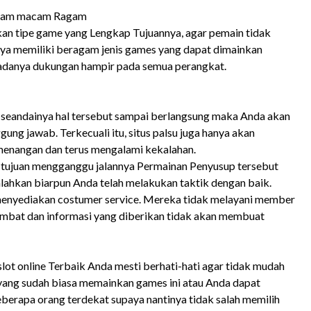
macam macam Ragam
kan tipe game yang Lengkap Tujuannya, agar pemain tidak
ya memiliki beragam jenis games yang dapat dimainkan
adanya dukungan hampir pada semua perangkat.
 seandainya hal tersebut sampai berlangsung maka Anda akan
ung jawab. Terkecuali itu, situs palsu juga hanya akan
menangan dan terus mengalami kekalahan.
ki tujuan mengganggu jalannya Permainan Penyusup tersebut
alahkan biarpun Anda telah melakukan taktik dengan baik.
sal menyediakan costumer service. Mereka tidak melayani member
lambat dan informasi yang diberikan tidak akan membuat
lot online Terbaik Anda mesti berhati-hati agar tidak mudah
 yang sudah biasa memainkan games ini atau Anda dapat
berapa orang terdekat supaya nantinya tidak salah memilih