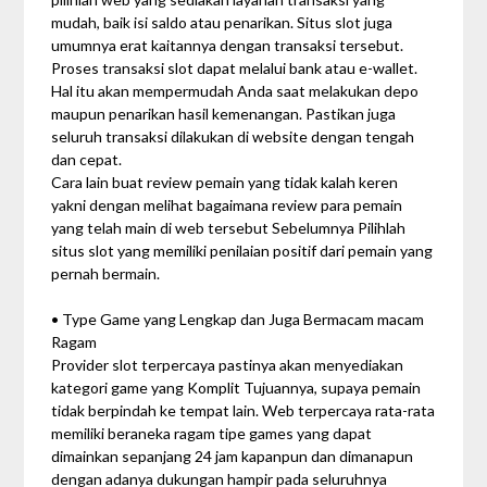
mudah, baik isi saldo atau penarikan. Situs slot juga
umumnya erat kaitannya dengan transaksi tersebut.
Proses transaksi slot dapat melalui bank atau e-wallet.
Hal itu akan mempermudah Anda saat melakukan depo
maupun penarikan hasil kemenangan. Pastikan juga
seluruh transaksi dilakukan di website dengan tengah
dan cepat.
Cara lain buat review pemain yang tidak kalah keren
yakni dengan melihat bagaimana review para pemain
yang telah main di web tersebut Sebelumnya Pilihlah
situs slot yang memiliki penilaian positif dari pemain yang
pernah bermain.
• Type Game yang Lengkap dan Juga Bermacam macam
Ragam
Provider slot terpercaya pastinya akan menyediakan
kategori game yang Komplit Tujuannya, supaya pemain
tidak berpindah ke tempat lain. Web terpercaya rata-rata
memiliki beraneka ragam tipe games yang dapat
dimainkan sepanjang 24 jam kapanpun dan dimanapun
dengan adanya dukungan hampir pada seluruhnya