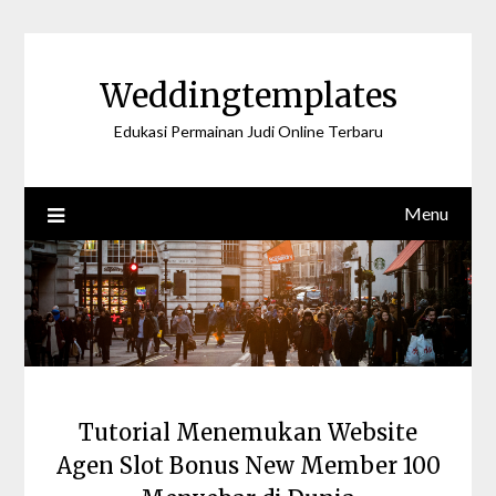
Skip
to
content
Weddingtemplates
Edukasi Permainan Judi Online Terbaru
Menu
Tutorial Menemukan Website
Agen Slot Bonus New Member 100