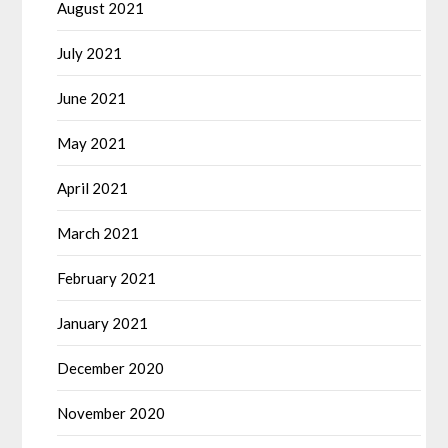
August 2021
July 2021
June 2021
May 2021
April 2021
March 2021
February 2021
January 2021
December 2020
November 2020