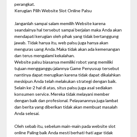
perangkat.
Kerugian Pilih Website Slot Online Palsu
Janganlah sampai salam memilih Website karena
seandainya hal tersebut sampai berjalan maka Anda akan
mendapati kerugian oleh pihak yang tidak bertanggung
jawab. Tidak hanya itu, web palsu juga hanya akan
menguras uang Anda. Maka tidak akan ada kemenangan
dan terus mengalami kekalahan.
Website palsu biasanya memiliki robot yang memiliki
tujuan mengganggu jalannya Game Penyusup tersebut
nantinya dapat merugikan karena tidak dapat dikalahkan
meskipun Anda telah melakukan strategi dengan baik.
Selain ke-2 hal di atas, situs palsu juga asal sediakan
konsumen service. Mereka tidak melayani member
dengan baik dan profesional. Pelayanannya juga lambat
dan berita yang diberikan tidak akan membuat masalah
Anda selesai.
Oleh sebab itu, sebelum main-main pada website slot
online Paling baik Anda mesti berhati-hati agar tidak