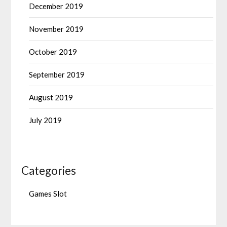
December 2019
November 2019
October 2019
September 2019
August 2019
July 2019
Categories
Games Slot