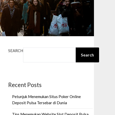
SEARCH
Search
Recent Posts
Petunjuk Menemukan Situs Poker Online
Deposit Pulsa Tersebar di Dunia
Tips Menemukan Website Slot Deposit Pulsa