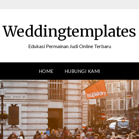
Weddingtemplates
Edukasi Permainan Judi Online Terbaru
HOME
HUBUNGI KAMI