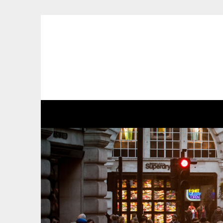
Skip
to
content