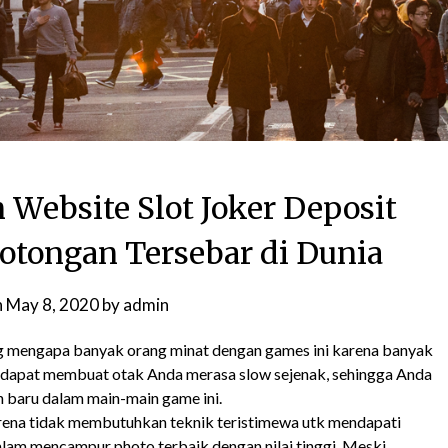
Website Slot Joker Deposit
otongan Tersebar di Dunia
n
May 8, 2020
by
admin
ing mengapa banyak orang minat dengan games ini karena banyak
a dapat membuat otak Anda merasa slow sejenak, sehingga Anda
n baru dalam main-main game ini.
arena tidak membutuhkan teknik teristimewa utk mendapati
alam mencampur photo terbaik dengan nilai tinggi. Meski