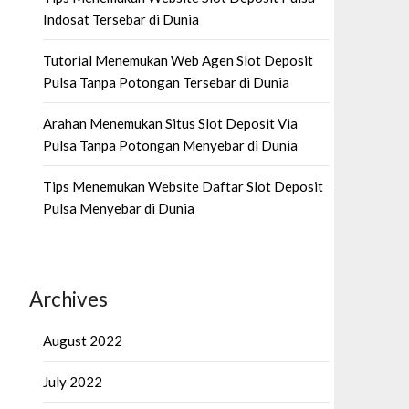
Indosat Tersebar di Dunia
Tutorial Menemukan Web Agen Slot Deposit
Pulsa Tanpa Potongan Tersebar di Dunia
Arahan Menemukan Situs Slot Deposit Via
Pulsa Tanpa Potongan Menyebar di Dunia
Tips Menemukan Website Daftar Slot Deposit
Pulsa Menyebar di Dunia
Archives
August 2022
July 2022