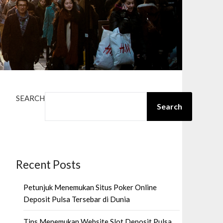
SEARCH
Search
Recent Posts
Petunjuk Menemukan Situs Poker Online
Deposit Pulsa Tersebar di Dunia
Tips Menemukan Website Slot Deposit Pulsa