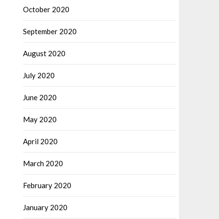
October 2020
September 2020
August 2020
July 2020
June 2020
May 2020
April 2020
March 2020
February 2020
January 2020