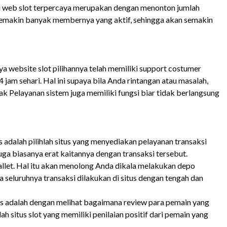
i web slot terpercaya merupakan dengan menonton jumlah
Semakin banyak membernya yang aktif, sehingga akan semakin
 website slot pilihannya telah memiliki support costumer
jam sehari. Hal ini supaya bila Anda rintangan atau masalah,
 Pelayanan sistem juga memiliki fungsi biar tidak berlangsung
us adalah pilihlah situs yang menyediakan pelayanan transaksi
uga biasanya erat kaitannya dengan transaksi tersebut.
wallet. Hal itu akan menolong Anda dikala melakukan depo
 seluruhnya transaksi dilakukan di situs dengan tengah dan
gus adalah dengan melihat bagaimana review para pemain yang
h situs slot yang memiliki penilaian positif dari pemain yang