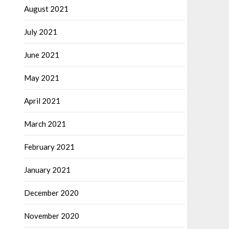
August 2021
July 2021
June 2021
May 2021
April 2021
March 2021
February 2021
January 2021
December 2020
November 2020