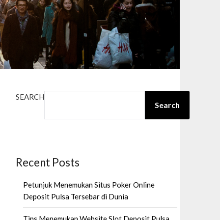
SEARCH
Search
Recent Posts
Petunjuk Menemukan Situs Poker Online
Deposit Pulsa Tersebar di Dunia
Tips Menemukan Website Slot Deposit Pulsa