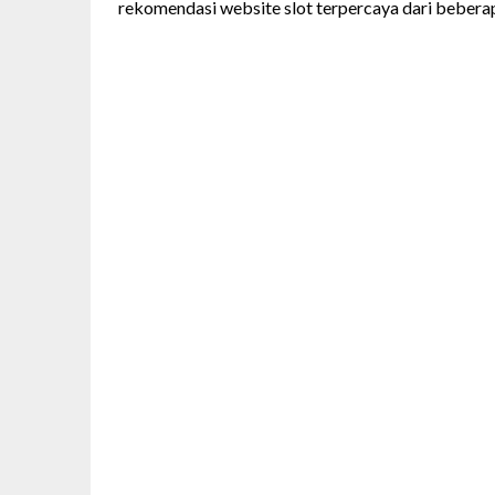
rekomendasi website slot terpercaya dari beberap