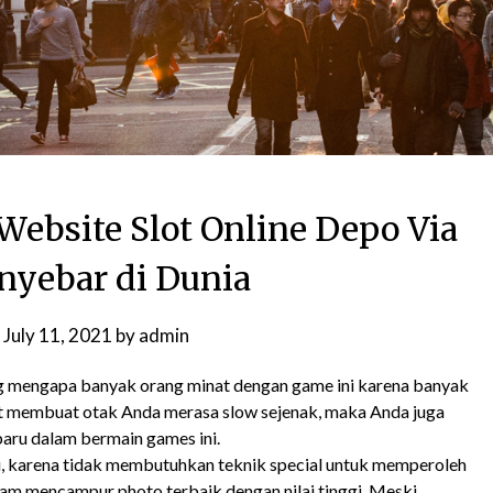
ebsite Slot Online Depo Via
yebar di Dunia
n
July 11, 2021
by
admin
ing mengapa banyak orang minat dengan game ini karena banyak
at membuat otak Anda merasa slow sejenak, maka Anda juga
aru dalam bermain games ini.
u, karena tidak membutuhkan teknik special untuk memperoleh
alam mencampur photo terbaik dengan nilai tinggi. Meski