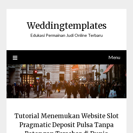
Skip
to
content
Weddingtemplates
Edukasi Permainan Judi Online Terbaru
Menu
Tutorial Menemukan Website Slot
Pragmatic Deposit Pulsa Tanpa