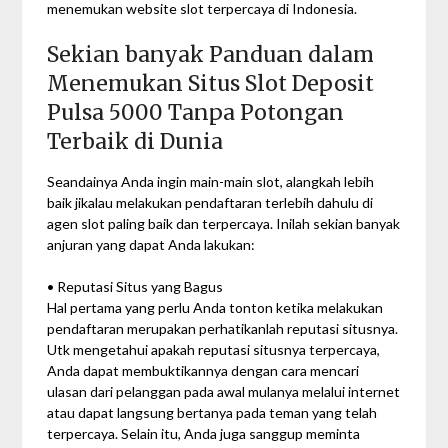
menemukan website slot terpercaya di Indonesia.
Sekian banyak Panduan dalam
Menemukan Situs Slot Deposit
Pulsa 5000 Tanpa Potongan
Terbaik di Dunia
Seandainya Anda ingin main-main slot, alangkah lebih
baik jikalau melakukan pendaftaran terlebih dahulu di
agen slot paling baik dan terpercaya. Inilah sekian banyak
anjuran yang dapat Anda lakukan:
• Reputasi Situs yang Bagus
Hal pertama yang perlu Anda tonton ketika melakukan
pendaftaran merupakan perhatikanlah reputasi situsnya.
Utk mengetahui apakah reputasi situsnya terpercaya,
Anda dapat membuktikannya dengan cara mencari
ulasan dari pelanggan pada awal mulanya melalui internet
atau dapat langsung bertanya pada teman yang telah
terpercaya. Selain itu, Anda juga sanggup meminta