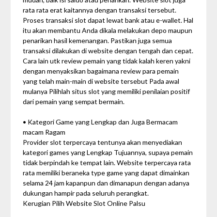
rata rata erat kaitannya dengan transaksi tersebut.
Proses transaksi slot dapat lewat bank atau e-wallet. Hal
itu akan membantu Anda dikala melakukan depo maupun
penarikan hasil kemenangan. Pastikan juga semua
transaksi dilakukan di website dengan tengah dan cepat.
Cara lain utk review pemain yang tidak kalah keren yakni
dengan menyaksikan bagaimana review para pemain
yang telah main-main di website tersebut Pada awal
mulanya Pilihlah situs slot yang memiliki penilaian positif
dari pemain yang sempat bermain.
• Kategori Game yang Lengkap dan Juga Bermacam
macam Ragam
Provider slot terpercaya tentunya akan menyediakan
kategori games yang Lengkap Tujuannya, supaya pemain
tidak berpindah ke tempat lain. Website terpercaya rata
rata memiliki beraneka type game yang dapat dimainkan
selama 24 jam kapanpun dan dimanapun dengan adanya
dukungan hampir pada seluruh perangkat.
Kerugian Pilih Website Slot Online Palsu