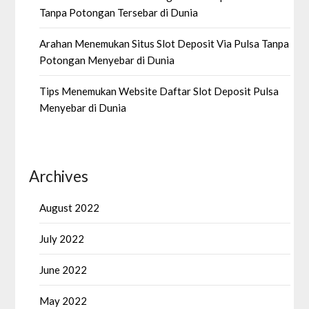
Tanpa Potongan Tersebar di Dunia
Arahan Menemukan Situs Slot Deposit Via Pulsa Tanpa
Potongan Menyebar di Dunia
Tips Menemukan Website Daftar Slot Deposit Pulsa
Menyebar di Dunia
Archives
August 2022
July 2022
June 2022
May 2022