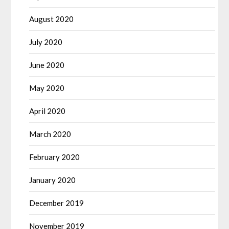
August 2020
July 2020
June 2020
May 2020
April 2020
March 2020
February 2020
January 2020
December 2019
November 2019