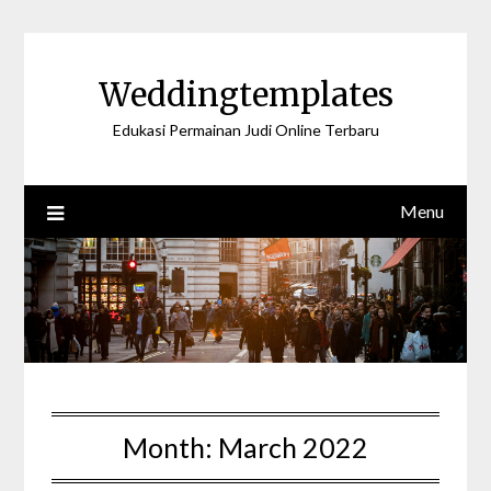
Skip
to
content
Weddingtemplates
Edukasi Permainan Judi Online Terbaru
Menu
Month:
March 2022