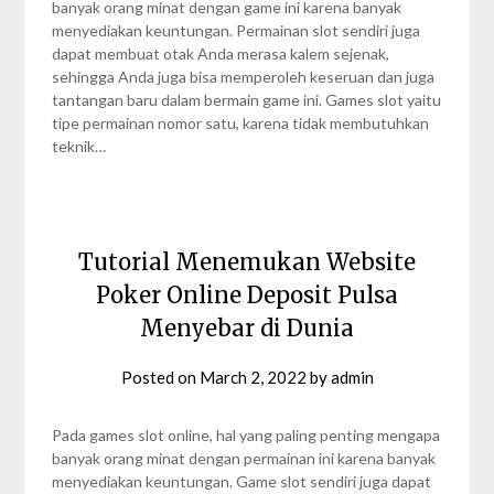
banyak orang minat dengan game ini karena banyak
menyediakan keuntungan. Permainan slot sendiri juga
dapat membuat otak Anda merasa kalem sejenak,
sehingga Anda juga bisa memperoleh keseruan dan juga
tantangan baru dalam bermain game ini. Games slot yaitu
tipe permainan nomor satu, karena tidak membutuhkan
teknik…
Tutorial Menemukan Website
Poker Online Deposit Pulsa
Menyebar di Dunia
Posted on
March 2, 2022
by
admin
Pada games slot online, hal yang paling penting mengapa
banyak orang minat dengan permainan ini karena banyak
menyediakan keuntungan. Game slot sendiri juga dapat