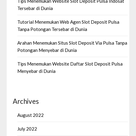
Tips Menemukan Website Slot Deposit Pulsa Indosat
Tersebar di Dunia
Tutorial Menemukan Web Agen Slot Deposit Pulsa
Tanpa Potongan Tersebar di Dunia
Arahan Menemukan Situs Slot Deposit Via Pulsa Tanpa
Potongan Menyebar di Dunia
Tips Menemukan Website Daftar Slot Deposit Pulsa
Menyebar di Dunia
Archives
August 2022
July 2022