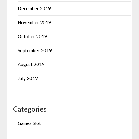
December 2019
November 2019
October 2019
September 2019
August 2019
July 2019
Categories
Games Slot