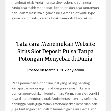
membuat otak Anda merasa slow sejenak, sehingga
Anda juga mahir mendapati keseruan dan juga tantangan
baru dalam main-main games ini. Games slot yaitu type
game nomor satu, karena tidak membutuhkan teknik…
Tata cara Menemukan Website
Situs Slot Deposit Pulsa Tanpa
Potongan Menyebar di Dunia
Posted on
March 1, 2022
by
admin
Pada permainan slot online, hal yang paling penting
kenapa banyak orang minat dengan game ini karena
banyak menyediakan keuntungan. Permainan slot sendiri
juga dapat membuat otak Anda merasa tenang sejenak,
sehingga Anda juga mampu mendapatkan keseruan dan
juga tantangan baru dalam bermain game ini. Game slot